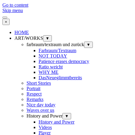
Go to content
Skip menu
×
HOME
ART/WORKS
▼
farbraum/textraum und zurück
▼
Farbraum/Textraum
NOT TODAY
Patience erases democracy
Ratio weicht
WHY ME
DasNeueglimmtbereits
Short Stories
Portrait
Respect
Remarks
Nice day today
Waves over us
History and Power
▼
History and Power
Videos
Player