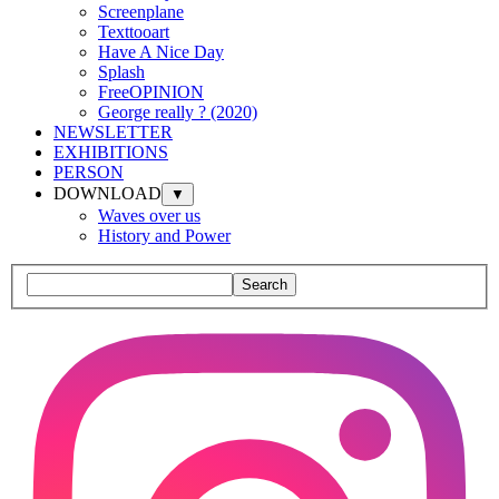
Screenplane
Texttooart
Have A Nice Day
Splash
FreeOPINION
George really ? (2020)
NEWSLETTER
EXHIBITIONS
PERSON
DOWNLOAD
▼
Waves over us
History and Power
Search