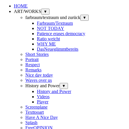
HOME
ART/WORKS
▼
farbraum/textraum und zurück
▼
Farbraum/Textraum
NOT TODAY
Patience erases democracy
Ratio weicht
WHY ME
DasNeueglimmtbereits
Short Stories
Portrait
Respect
Remarks
Nice day today
Waves over us
History and Power
▼
History and Power
Videos
Player
Screenplane
Texttooart
Have A Nice Day
Splash
FreeOPINION