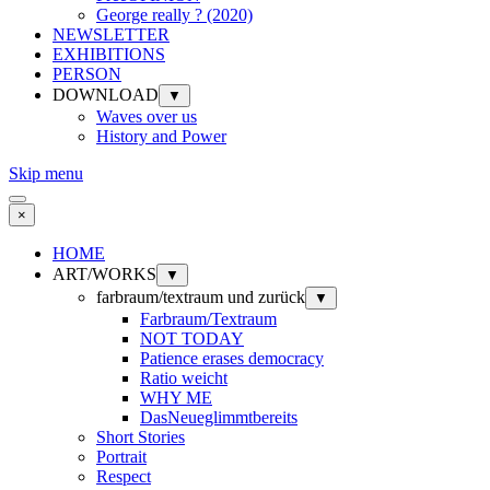
George really ? (2020)
NEWSLETTER
EXHIBITIONS
PERSON
DOWNLOAD
▼
Waves over us
History and Power
Skip menu
×
HOME
ART/WORKS
▼
farbraum/textraum und zurück
▼
Farbraum/Textraum
NOT TODAY
Patience erases democracy
Ratio weicht
WHY ME
DasNeueglimmtbereits
Short Stories
Portrait
Respect