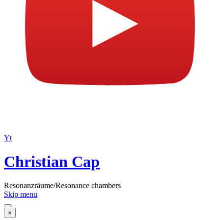
Yt
Christian Cap
Resonanzräume/Resonance chambers
Skip menu
×