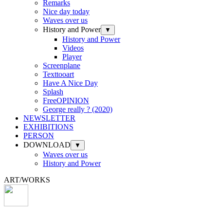
Remarks
Nice day today
Waves over us
History and Power
▼
History and Power
Videos
Player
Screenplane
Texttooart
Have A Nice Day
Splash
FreeOPINION
George really ? (2020)
NEWSLETTER
EXHIBITIONS
PERSON
DOWNLOAD
▼
Waves over us
History and Power
ART/WORKS